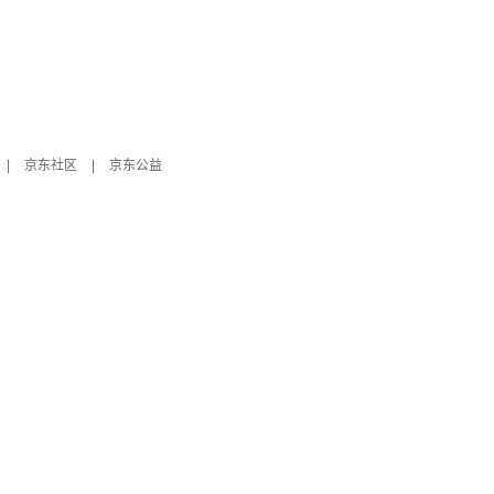
|
京东社区
|
京东公益