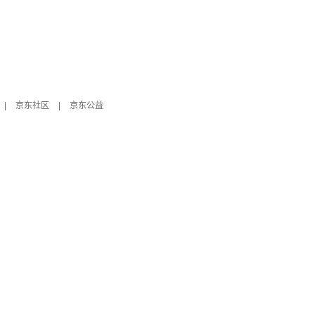
|
京东社区
|
京东公益