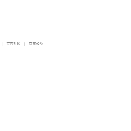
|
京东社区
|
京东公益