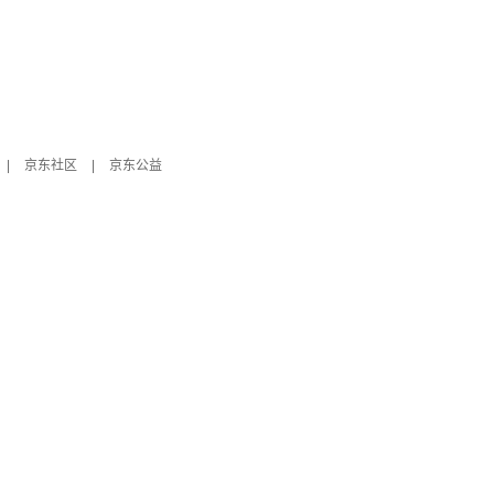
|
京东社区
|
京东公益