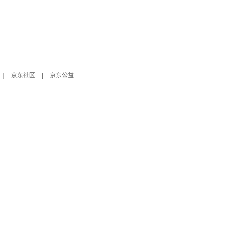
|
京东社区
|
京东公益