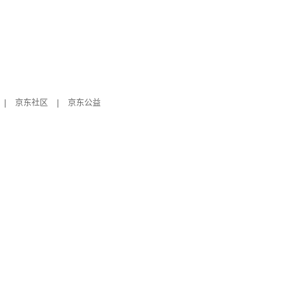
|
京东社区
|
京东公益