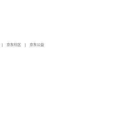
|
京东社区
|
京东公益