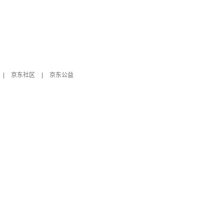
|
京东社区
|
京东公益