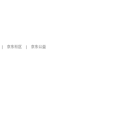
|
京东社区
|
京东公益