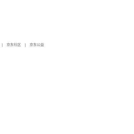
|
京东社区
|
京东公益