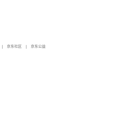
|
京东社区
|
京东公益