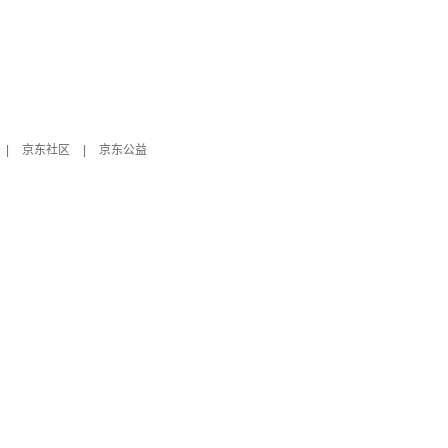
|
京东社区
|
京东公益