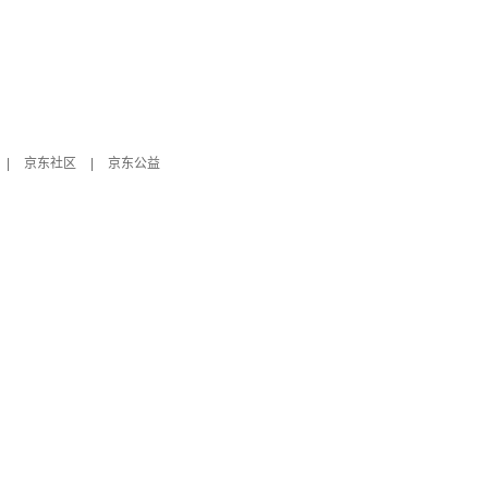
|
京东社区
|
京东公益