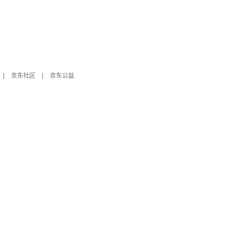
|
京东社区
|
京东公益