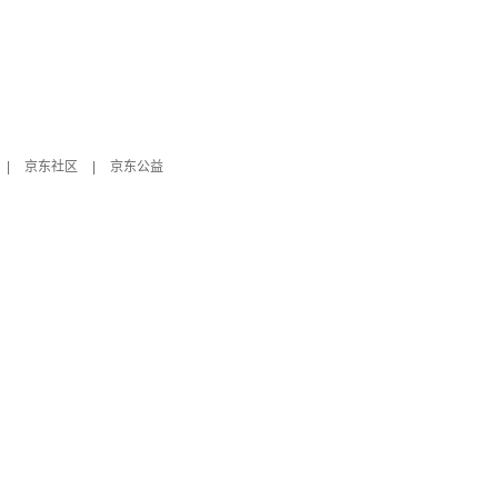
|
京东社区
|
京东公益