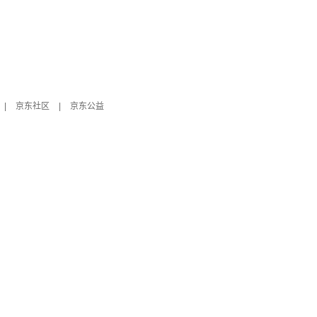
|
京东社区
|
京东公益