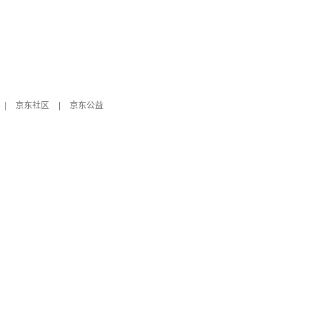
|
京东社区
|
京东公益