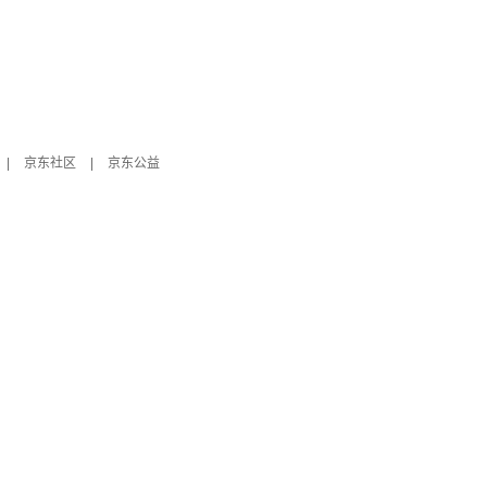
|
京东社区
|
京东公益