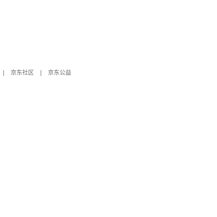
|
京东社区
|
京东公益