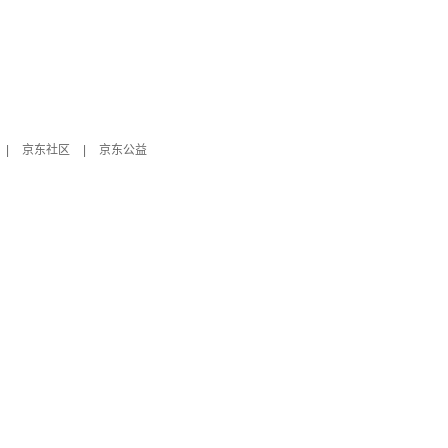
|
京东社区
|
京东公益