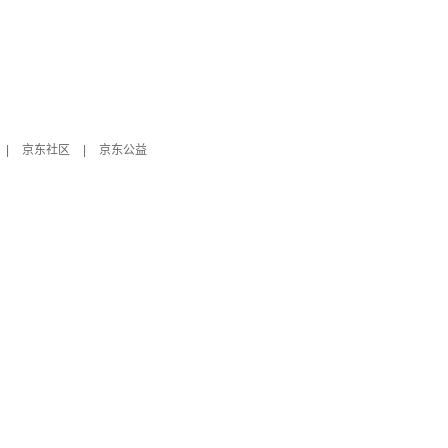
|
京东社区
|
京东公益