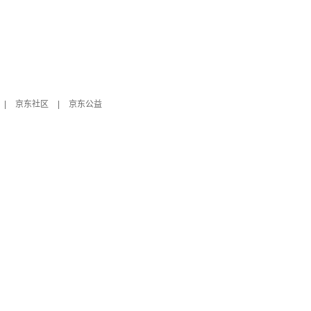
|
京东社区
|
京东公益