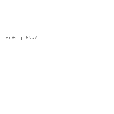
|
京东社区
|
京东公益