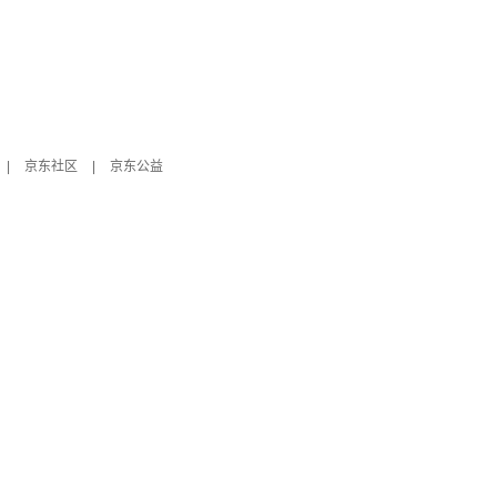
|
京东社区
|
京东公益