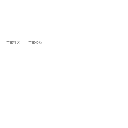
|
京东社区
|
京东公益