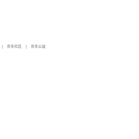
|
京东社区
|
京东公益