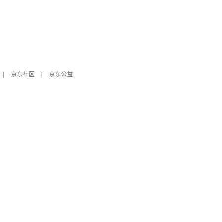
|
京东社区
|
京东公益