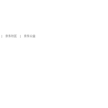
|
京东社区
|
京东公益