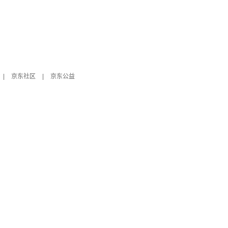
|
京东社区
|
京东公益