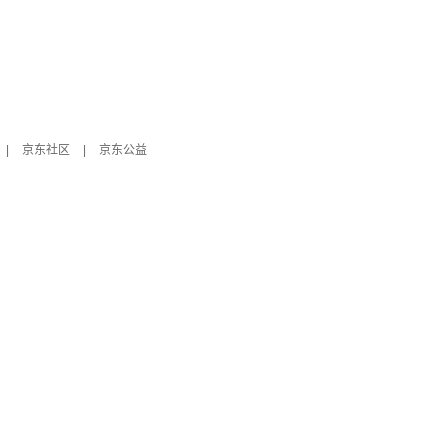
|
京东社区
|
京东公益