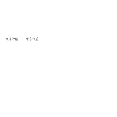
|
京东社区
|
京东公益