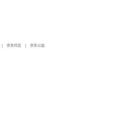
|
京东社区
|
京东公益