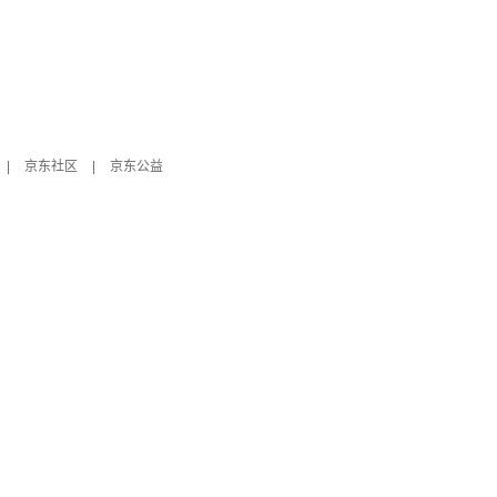
|
京东社区
|
京东公益