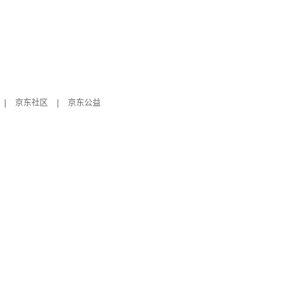
|
京东社区
|
京东公益