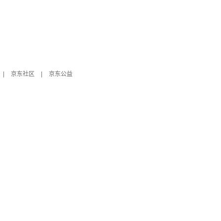
|
京东社区
|
京东公益