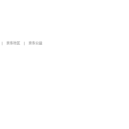
|
京东社区
|
京东公益