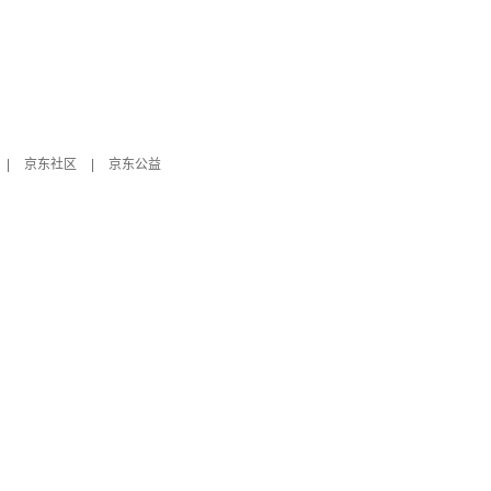
|
京东社区
|
京东公益