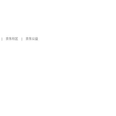
|
京东社区
|
京东公益