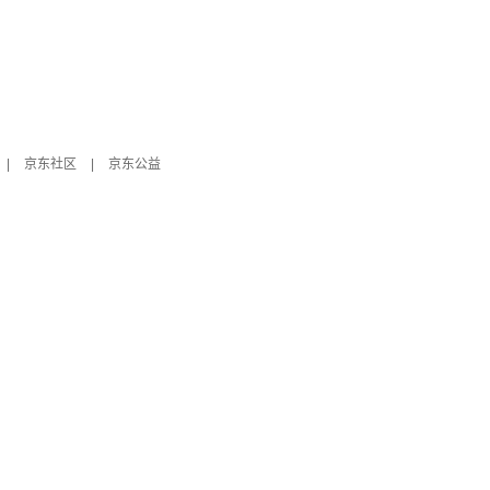
|
京东社区
|
京东公益