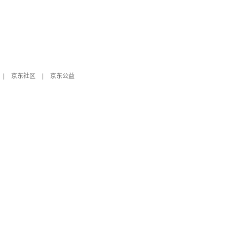
|
京东社区
|
京东公益