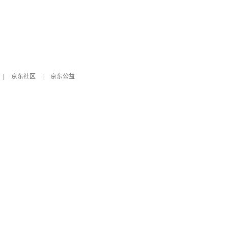
|
京东社区
|
京东公益