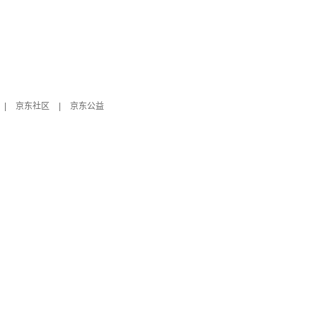
|
京东社区
|
京东公益