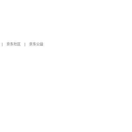
|
京东社区
|
京东公益