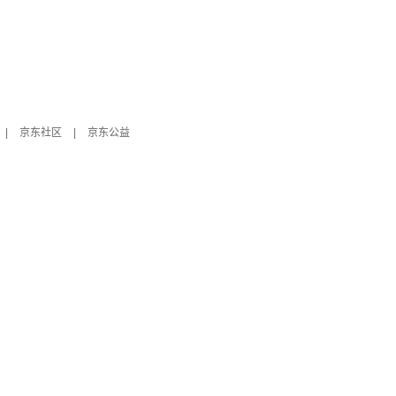
|
京东社区
|
京东公益