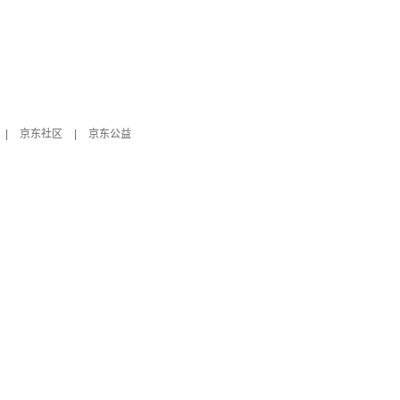
|
京东社区
|
京东公益