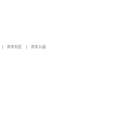
|
京东社区
|
京东公益