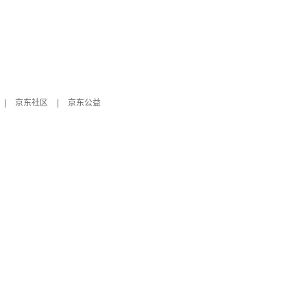
|
京东社区
|
京东公益