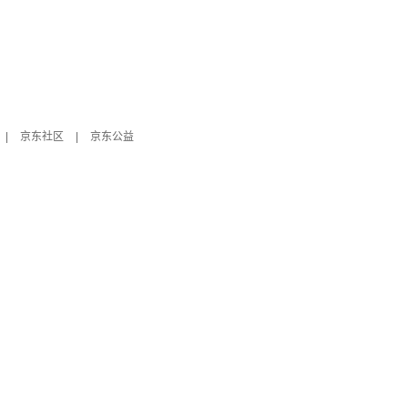
|
京东社区
|
京东公益