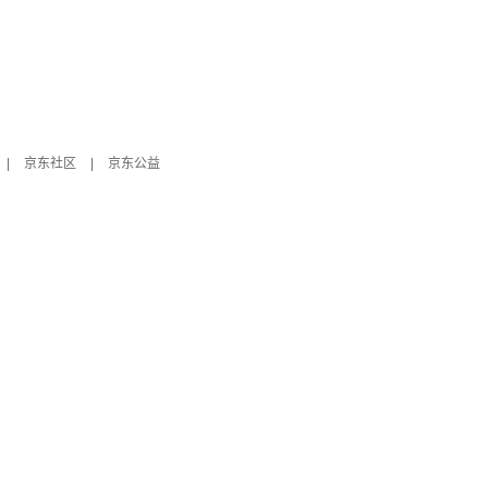
|
京东社区
|
京东公益