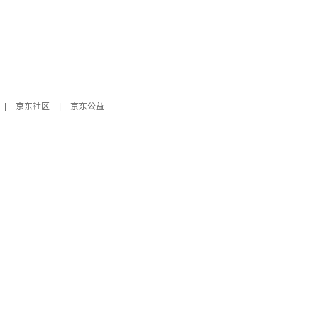
|
京东社区
|
京东公益